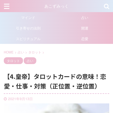
あこずみっく
マインド
占い
引き寄せの法則
開運
スピリチュアル
恋愛
HOME
>
占い
>
タロット
>
タロット
占い
【4.皇帝】タロットカードの意味！恋
愛・仕事・対策（正位置・逆位置）
2021年9月13日