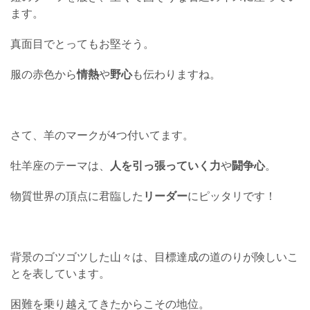
ます。
真面目でとってもお堅そう。
服の赤色から
情熱
や
野心
も伝わりますね。
さて、羊のマークが4つ付いてます。
牡羊座のテーマは、
人を引っ張っていく力
や
闘争心
。
物質世界の頂点に君臨した
リーダー
にピッタリです！
背景のゴツゴツした山々は、目標達成の道のりが険しいこ
とを表しています。
困難を乗り越えてきたからこその地位。