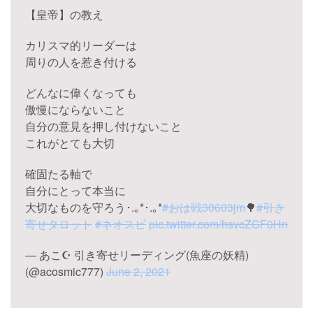
【皇帝】の教え
カリスマ的リーダーは
周りの人を惹き付ける
どんなに偉くなっても
傲慢にならないこと
自分の意見を押し付けないこと
これがとても大切
確固たる軸で
自分にとって本当に
大切なものを守ろう･.｡*･.｡*
#おは戦30603jm
🌳
#引き
寄せタロット
#ネオスピ
pic.twitter.com/hsvcZCF0Hn
— あこ☪︎ 引き寄せリーディング(魚座の妖精)
(@acosmic777)
June 2, 2021