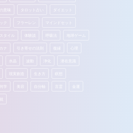
の意味
タロット占い
ダイエット
ック
フラーレン
マインドセット
スタイル
体験談
呼吸法
地球ゲーム
カナ
引き寄せの法則
復縁
心理
水晶
波動
浄化
潜在意識
現実創造
生き方
瞑想
何学
美容
自分軸
言霊
金運
就