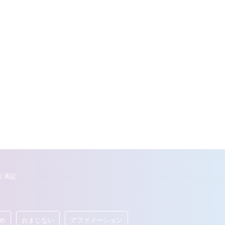
く表記
め
おまじない
アファメーション