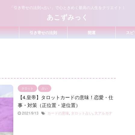
「引き寄せの法則×占い」で心ときめく最高の人生をクリエイト！
あこずみっく
引き寄せの法則
開運
スピ
タロット
占い
【4.皇帝】タロットカードの意味！恋愛・仕
事・対策（正位置・逆位置）
2021/9/13
カードの意味
,
タロット占い
,
大アルカナ