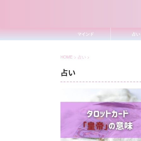
マインド
占い
HOME
>
占い
>
占い