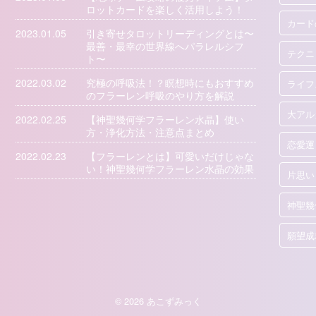
ロットカードを楽しく活用しよう！
カード
2023.01.05
引き寄せタロットリーディングとは〜
最善・最幸の世界線へパラレルシフ
テクニ
ト〜
2022.03.02
究極の呼吸法！？瞑想時にもおすすめ
ライフ
のフラーレン呼吸のやり方を解説
大アル
2022.02.25
【神聖幾何学フラーレン水晶】使い
方・浄化方法・注意点まとめ
恋愛運
2022.02.23
【フラーレンとは】可愛いだけじゃな
い！神聖幾何学フラーレン水晶の効果
片思い
神聖幾
願望成
© 2026 あこずみっく