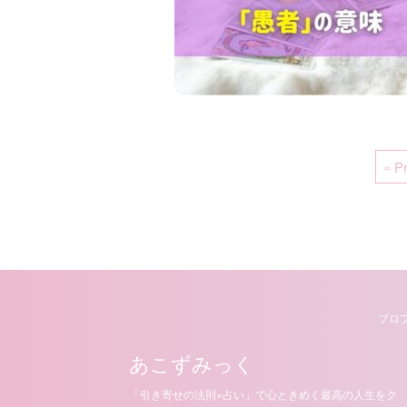
« P
プロ
あこずみっく
「引き寄せの法則×占い」で心ときめく最高の人生をク