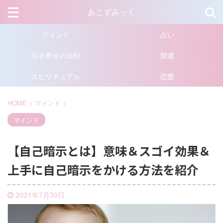
あこずみっく
マインド
占い
引き寄せの法則
開運
スピリチュアル
恋愛
HOME
>
マインド
>
マインド
【自己暗示とは】意味＆スゴイ効果＆
上手に自己暗示をかける方法を紹介
2021年7月30日